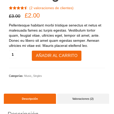
(
2
valoraciones de clientes)
Valorado
2
El
El
£
2.00
£
3.00
con
4.50
de
precio
precio
5 en base
original
actual
a
Pellentesque habitant morbi tristique senectus et netus et
valoraciones
era:
es:
malesuada fames ac turpis egestas. Vestibulum tortor
de
£3.00.
£2.00.
clientes
quam, feugiat vitae, ultricies eget, tempor sit amet, ante.
Donec eu libero sit amet quam egestas semper. Aenean
ultricies mi vitae est. Mauris placerat eleifend leo.
Woo
AÑADIR AL CARRITO
Single
#2
cantidad
Categorías:
Music
,
Singles
Descripción
Valoraciones (2)