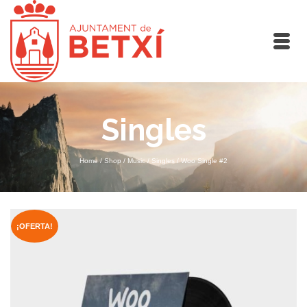
Singles
Home
/
Shop
/
Music
/
Singles
/
Woo Single #2
¡OFERTA!