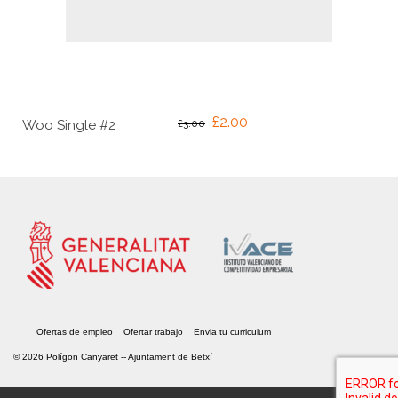
El
El
£
2.00
Woo Single #2
£
3.00
precio
precio
original
actual
era:
es:
£3.00.
£2.00.
Ofertas de empleo
Ofertar trabajo
Envia tu curriculum
© 2026 Polígon Canyaret --
Ajuntament de Betxí