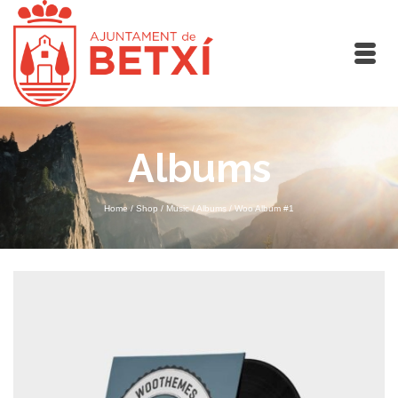
Albums
Home
/
Shop
/
Music
/
Albums
/
Woo Album #1