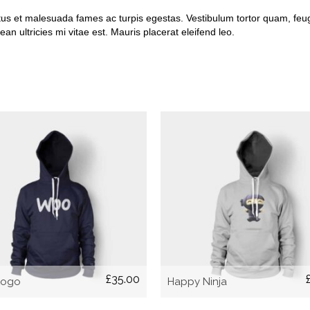
us et malesuada fames ac turpis egestas. Vestibulum tortor quam, feugia
 ultricies mi vitae est. Mauris placerat eleifend leo.
AÑADIR AL CARRITO
AÑADIR AL CARRITO
£
35.00
Logo
Happy Ninja