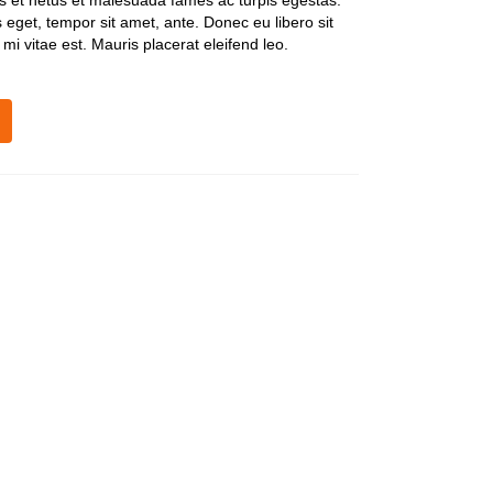
us et netus et malesuada fames ac turpis egestas.
s eget, tempor sit amet, ante. Donec eu libero sit
i vitae est. Mauris placerat eleifend leo.