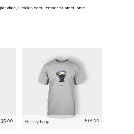
t vitae, ultricies eget, tempor sit amet, ante.
¡OFERTA!
AÑADIR AL CARRITO
£
35.00
£
18.00
Happy Ninja
Ship Your 