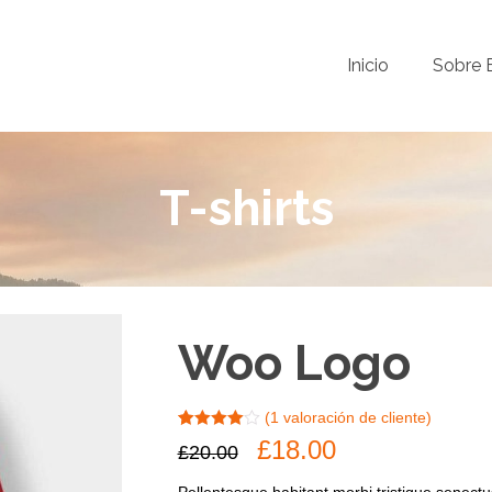
Inicio
Sobre 
T-shirts
Woo Logo
(
1
valoración de cliente)
Valorado
1
El
El
£
18.00
£
20.00
con
4.00
precio
precio
de 5 en
base a