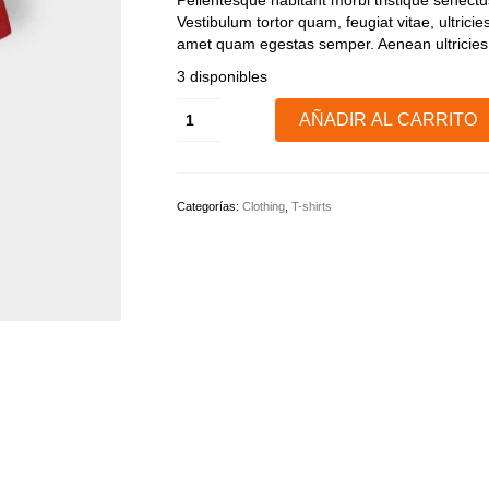
original
actual
Pellentesque habitant morbi tristique senect
valoración
era:
es:
Vestibulum tortor quam, feugiat vitae, ultricie
de un
£20.00.
£18.00.
cliente
amet quam egestas semper. Aenean ultricies m
3 disponibles
Woo
AÑADIR AL CARRITO
Logo
cantidad
Categorías:
Clothing
,
T-shirts