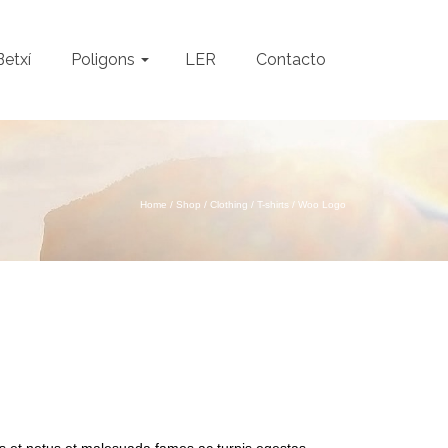
Betxí
Poligons
LER
Contacto
Home
/
Shop
/
Clothing
/
T-shirts
/
Woo Logo