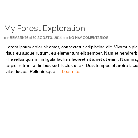
My Forest Exploration
por
BEMARK16
el
30 AGOSTO, 2014
con
NO HAY COMENTARIOS
Lorem ipsum dolor sit amet, consectetur adipiscing elit. Vivamus pla
risus eu augue rutrum, eu elementum elit semper. Nam et hendrerit
Phasellus quis mi in ligula facilisis laoreet sit amet ut enim. Nam m
turpis, rutrum at finibus sed, luctus ut ex. Duis tempus pharetra lacu
vitae luctus. Pellentesque …
Leer más