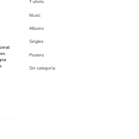
T-shirts
Music
Albums
Singles
cerat
 ex.
Posters
agna
s
Sin categoría