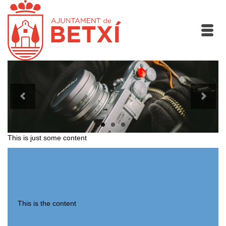
Previous
Next
This is just some content
This is the content