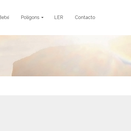
Betxí
Poligons
LER
Contacto